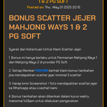
1 & 2 PG SOFT
Posted on:
Thu , May 01 2025 20:15
BONUS SCATTER JEJER
MAHJONG WAYS 1 & 2
PG SOFT
Syarat dan Ketentuan Untuk Klaim Scatter Jejer
1. Bonus ini hanya berlaku untuk Permainan Mahjong Ways 1
dan Mahjong Ways 2 di provider PG Soft.
2. Setiap Member
RGM365
berhak klaim bonus tambahan
jika mendapatkan scatter jejer minimal 3 scatter.
3. Harap kirim Screenshot / foto mendapatkan scatter jejer
ke Whatsapp atau Livechat kami.
4. Bonus tambahan akan diberikan dalam kurun waktu
maksimal 1x24jam untuk dilakukan pengecekan.