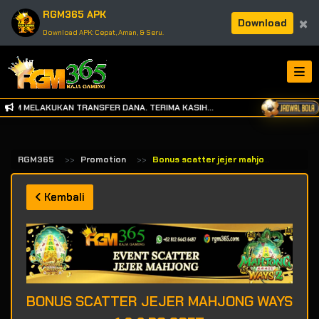
RGM365 APK
×
Download
Download APK: Cepat, Aman, & Seru.
LUM MELAKUKAN TRANSFER DANA. TERIMA KASIH...
RGM365
Promotion
Bonus scatter jejer mahjong ways 1 2 pg soft
Kembali
BONUS SCATTER JEJER MAHJONG WAYS