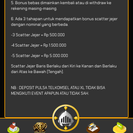
5. Bonus bebas dimainkan kembali atau di withdraw ke
rekening masing-masing.
6. Ada 3 tahapan untuk mendapatkan bonus scatter jejer
dengan nominal yang berbeda.
-3 Scatter Jejer = Rp 500.000
-4 Scatter Jejer = Rp 1.500.000
-5 Scatter Jejer = Rp 5.000.000
Scatter Jejer Baris Berlaku dari Kiri ke Kanan dan Berlaku
dari Atas ke Bawah (Tengah).
NB : DEPOSIT PULSA TELKOMSEL ATAU XL TIDAK BISA
MENGIKUTI EVENT APAPUN ATAU TIDAK SAH.