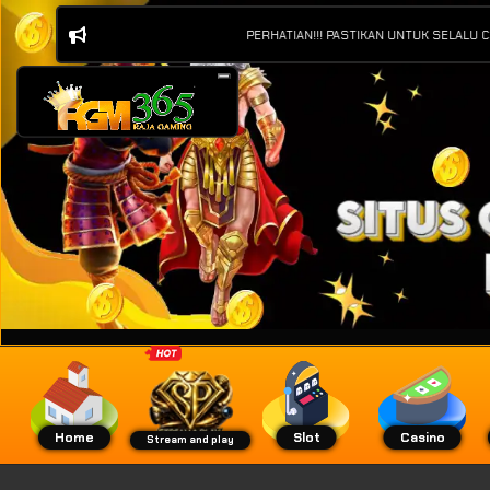
PERHATIAN!!! PASTIKAN UNTUK SELALU CEK NOMOR R
Home
Slot
Casino
Stream and play