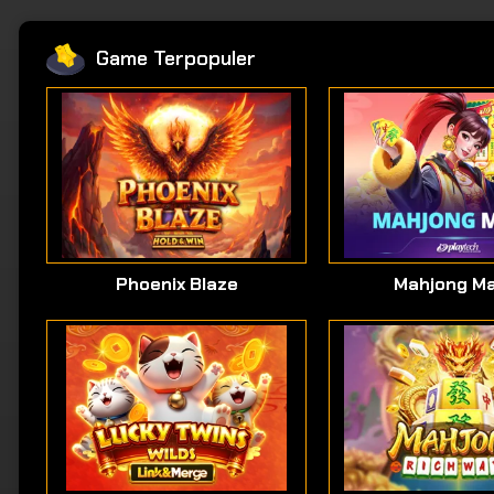
Game Terpopuler
Phoenix Blaze
Mahjong Mag