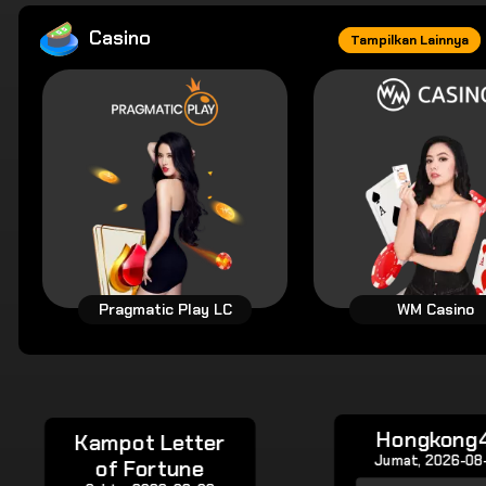
Casino
Tampilkan Lainnya
Pragmatic Play LC
WM Casino
Hongkong47
Barcelon
Jumat, 2026-08-07
Jumat, 2026-08