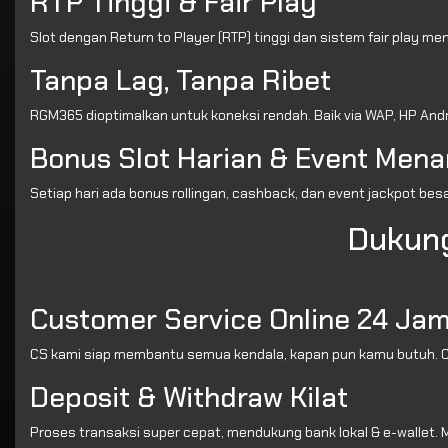
RTP Tinggi & Fair Play
Slot dengan Return to Player (RTP) tinggi dan sistem fair play m
Tanpa Lag, Tanpa Ribet
RGM365
dioptimalkan untuk koneksi rendah. Baik via WAP, HP An
Bonus Slot Harian & Event Mena
Setiap hari ada bonus rollingan, cashback, dan event jackpot be
Dukung
Customer Service Online 24 Ja
CS kami siap membantu semua kendala, kapan pun kamu butuh. 
Deposit & Withdraw Kilat
Proses transaksi super cepat, mendukung bank lokal & e-wallet. 