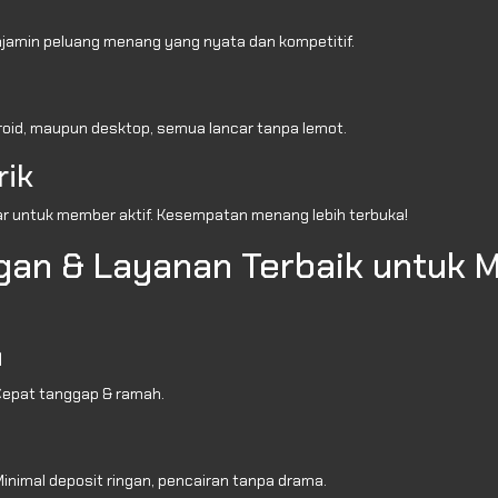
enjamin peluang menang yang nyata dan kompetitif.
droid, maupun desktop, semua lancar tanpa lemot.
rik
sar untuk member aktif. Kesempatan menang lebih terbuka!
an & Layanan Terbaik untuk
m
Cepat tanggap & ramah.
Minimal deposit ringan, pencairan tanpa drama.