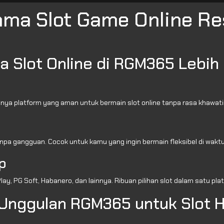
ma Slot Game Online R
 Slot Online di RGM365 Lebih
nnya platform yang aman untuk bermain slot online tanpa rasa khawatir
anpa gangguan. Cocok untuk kamu yang ingin bermain fleksibel di waktu
p
y, PG Soft, Habanero, dan lainnya. Ribuan pilihan slot dalam satu pla
 Unggulan RGM365 untuk Slot 