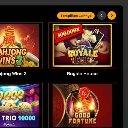
Tampilkan Lainnya
ong Wins 2
Royale House