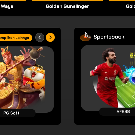
Ways
Golden Gunslinger
Gold
Sportsbook
mpilkan Lainnya
AFB88
PG Soft
Blitz Gaming Soft